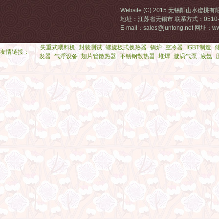
Website (C) 2015 无锡阳山水蜜桃
地址：江苏省无锡市 联系方式：0510-68
E-mail：sales@juntong.net 网址：ww
失重式喂料机
封装测试
螺旋板式换热器
锅炉
空冷器
IGBT制造
友情链接：
发器
气浮设备
翅片管散热器
不锈钢散热器
堆焊
漩涡气泵
液氩